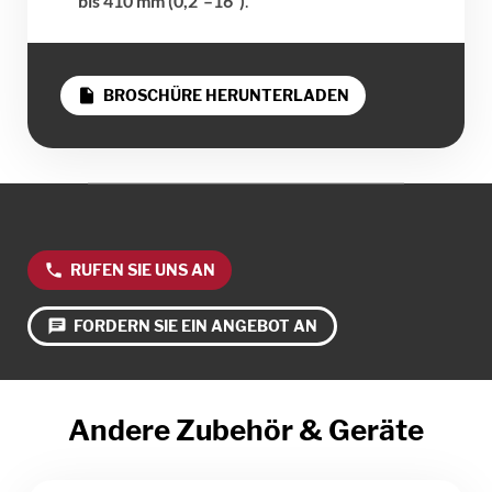
bis 410 mm (0,2”–16”)
.
insert_drive_file
BROSCHÜRE HERUNTERLADEN
phone
RUFEN SIE UNS AN
chat
FORDERN SIE EIN ANGEBOT AN
Andere Zubehör & Geräte