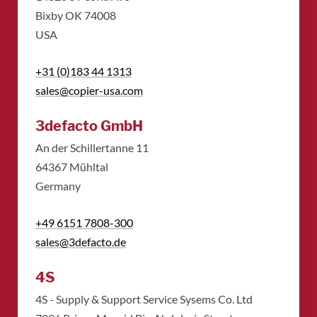
Bixby OK 74008
USA
+31 (0)183 44 1313
sales@copier-usa.com
3defacto GmbH
An der Schillertanne 11
​64367 Mühltal
​Germany
+49 6151 7808-300
sales@3defacto.de
4S
4S - Supply & Support Service Sysems Co. Ltd