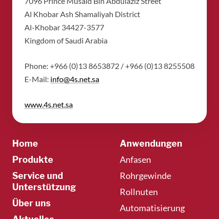
​7096 Prince Musaid Bin Abdulaziz Street
​Al Khobar Ash Shamaliyah District
​Al-Khobar 34427-3577
​Kingdom of Saudi Arabia
Phone: +966 (0)13 8653872 / +966 (0)13 8255508
​E-Mail:
info@4s.net.sa
www.4s.net.sa
Home
Anwendungen
Anfasen
Produkte
Rohrgewinde
Service und
Unterstützung
Rollnuten
Über uns
Automatisierung