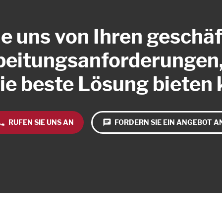
ie uns von Ihren geschäf
eitungsanforderungen,
ie beste Lösung bieten
one
RUFEN SIE UNS AN
chat
FORDERN SIE EIN ANGEBOT A