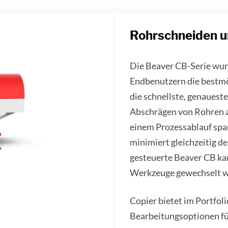
Rohrschneiden 
Die Beaver CB-Serie wurd
Endbenutzern die bestmög
die schnellste, genauest
Abschrägen von Rohren a
einem Prozessablauf spar
minimiert gleichzeitig d
gesteuerte Beaver CB ka
Werkzeuge gewechselt 
Copier bietet im Portfoli
Bearbeitungsoptionen fü