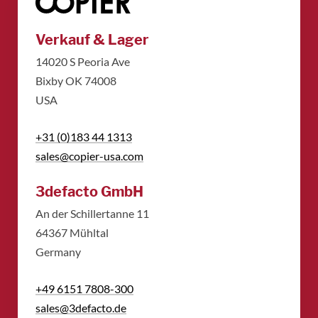
Verkauf & Lager
14020 S Peoria Ave
Bixby OK 74008
USA
+31 (0)183 44 1313
sales@copier-usa.com
3defacto GmbH
An der Schillertanne 11
​64367 Mühltal
​Germany
+49 6151 7808-300
sales@3defacto.de