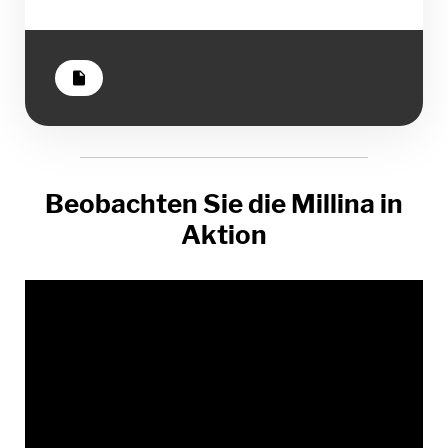
insert_drive_file
Beobachten Sie die Millina in
Aktion