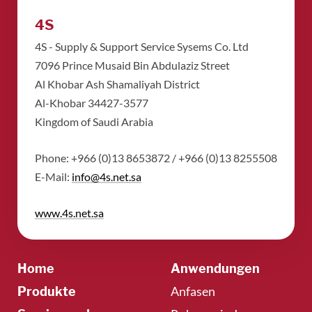
4S
4S - Supply & Support Service Sysems Co. Ltd
​7096 Prince Musaid Bin Abdulaziz Street
​Al Khobar Ash Shamaliyah District
​Al-Khobar 34427-3577
​Kingdom of Saudi Arabia
Phone: +966 (0)13 8653872 / +966 (0)13 8255508
​E-Mail:
info@4s.net.sa
www.4s.net.sa
Home
Anwendungen
Anfasen
Produkte